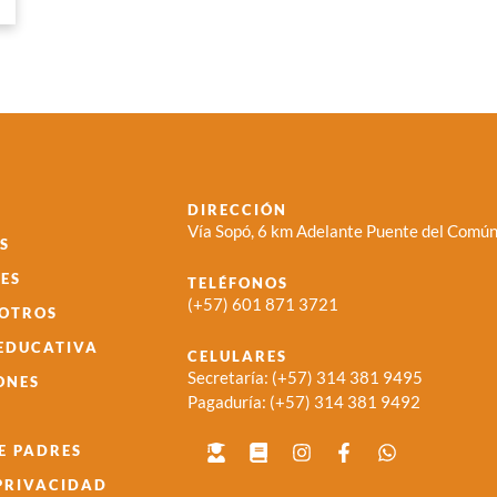
DIRECCIÓN
Vía Sopó, 6 km Adelante Puente del Común
S
ES
TELÉFONOS
(+57) 601 871 3721
SOTROS
 EDUCATIVA
CELULARES
Secretaría:
(+57) 314 381 9495
ONES
Pagaduría:
(+57) 314 381 9492
E PADRES
 PRIVACIDAD