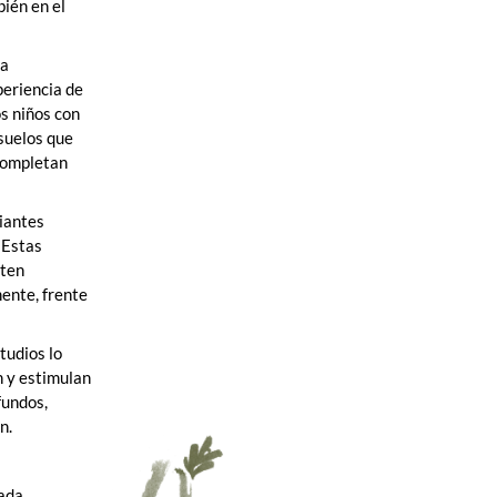
bién en el
la
periencia de
os niños con
 suelos que
 completan
diantes
 Estas
iten
mente, frente
tudios lo
n y estimulan
fundos,
n.
cada