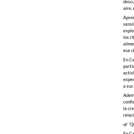
descu
aire,
Apren
sensi
explo
los r
alime
ese c
En C
parti
activ
exper
a sus 
Ademá
confi
la cr
relac
🌿
“Q
En Ca