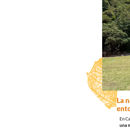
La n
ent
En C
una 