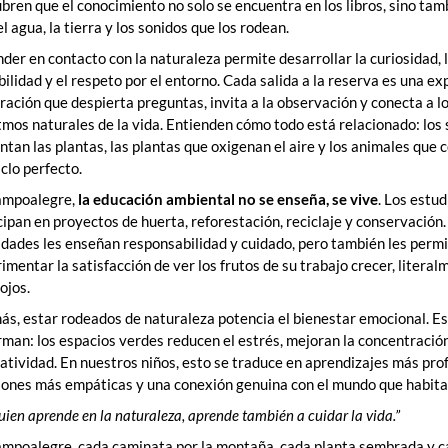
bren que el conocimiento no solo se encuentra en los libros, sino tam
 el agua, la tierra y los sonidos que los rodean.
der en contacto con la naturaleza permite desarrollar la curiosidad, 
bilidad y el respeto por el entorno. Cada salida a la reserva es una ex
ración que despierta preguntas, invita a la observación y conecta a l
itmos naturales de la vida. Entienden cómo todo está relacionado: los
ntan las plantas, las plantas que oxigenan el aire y los animales que
iclo perfecto.
ampoalegre,
la educación ambiental no se enseña, se vive
. Los estu
cipan en proyectos de huerta, reforestación, reciclaje y conservación.
idades les enseñan responsabilidad y cuidado, pero también les perm
imentar la satisfacción de ver los frutos de su trabajo crecer, literal
ojos.
s, estar rodeados de naturaleza potencia el bienestar emocional. Es
rman: los espacios verdes reducen el estrés, mejoran la concentració
eatividad. En nuestros niños, esto se traduce en aprendizajes más pro
iones más empáticas y una conexión genuina con el mundo que habita
uien aprende en la naturaleza, aprende también a cuidar la vida.”
mpoalegre, cada caminata por la montaña, cada planta sembrada y 