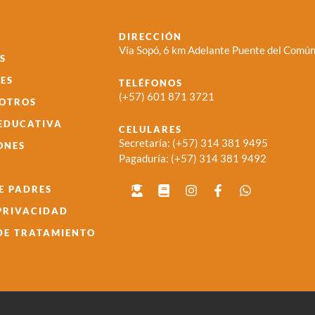
DIRECCIÓN
Vía Sopó, 6 km Adelante Puente del Común
S
ES
TELÉFONOS
(+57) 601 871 3721
SOTROS
 EDUCATIVA
CELULARES
Secretaría:
(+57) 314 381 9495
ONES
Pagaduría:
(+57) 314 381 9492
E PADRES
 PRIVACIDAD
 DE TRATAMIENTO