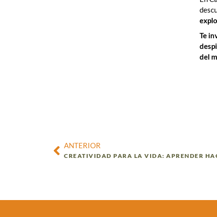
descu
explo
Te in
despi
del m
ANTERIOR
CREATIVIDAD PARA LA VIDA: APRENDER H